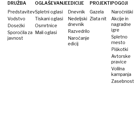
DRUŽBA
OGLAŠEVANJE
EDICIJE
PROJEKTI
POGOJI
Predstavitev
Spletni oglasi
Dnevnik
Gazela
Naročniški
Vodstvo
Tiskani oglasi
Nedeljski
Zlata nit
Akcije in
dnevnik
nagradne
Dosežki
Osmrtnice
igre
Razvedrilo
Sporočila za
Mali oglasi
Spletno
javnost
Naročanje
mesto
edicij
Piškotki
Avtorske
pravice
Volilna
kampanja
Zasebnost