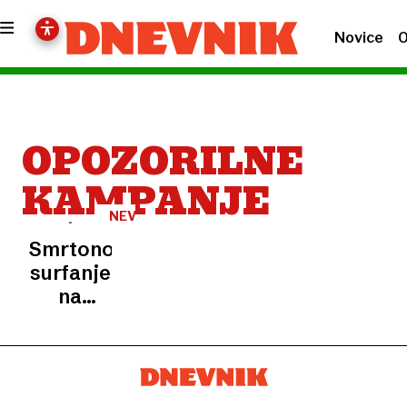
Novice
O
OPOZORILNE
KAMPANJE
NEVAREN
IZZIV
Smrtonosno
surfanje
na
strehi
podzemne
železnice