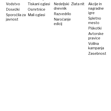
Vodstvo
Tiskani oglasi
Nedeljski
Zlata nit
Akcije in
dnevnik
nagradne
Dosežki
Osmrtnice
igre
Razvedrilo
Sporočila za
Mali oglasi
Spletno
javnost
Naročanje
mesto
edicij
Piškotki
Avtorske
pravice
Volilna
kampanja
Zasebnost