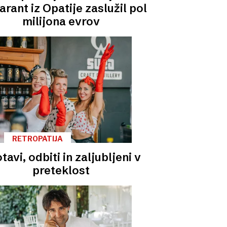
arant iz Opatije zaslužil pol
milijona evrov
RETROPATIJA
otavi, odbiti in zaljubljeni v
preteklost