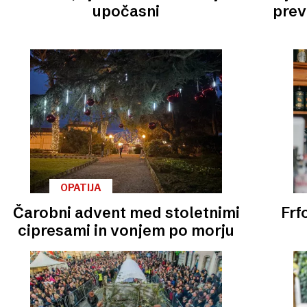
upočasni
prev
OPATIJA
Čarobni advent med stoletnimi
Frf
cipresami in vonjem po morju