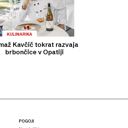
KULINARIKA
maž Kavčič tokrat razvaja
brbončice v Opatiji
POGOJI