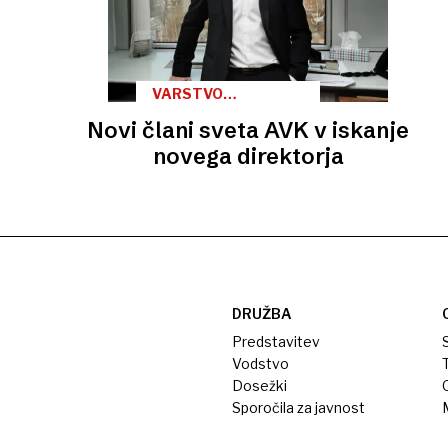
VARSTVO
KONKURENCE /
Novi člani sveta AVK v iskanje
KADRI
novega direktorja
DRUŽBA
Predstavitev
S
Vodstvo
T
Dosežki
Sporočila za javnost
M