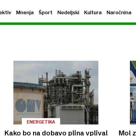
ektiv
Mnenja
Šport
Nedeljski
Kultura
Naročnina
ENERGETIKA
Kako bo na dobavo plina vplival
Mol z