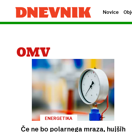
Novice
Obj
OMV
ENERGETIKA
Če ne bo polarnega mraza, hujših