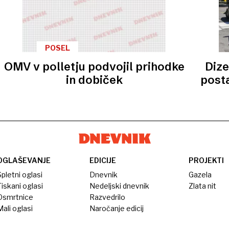
POSEL
OMV v polletju podvojil prihodke
Dize
in dobiček
posta
OGLAŠEVANJE
EDICIJE
PROJEKTI
pletni oglasi
Dnevnik
Gazela
iskani oglasi
Nedeljski dnevnik
Zlata nit
Osmrtnice
Razvedrilo
ali oglasi
Naročanje edicij