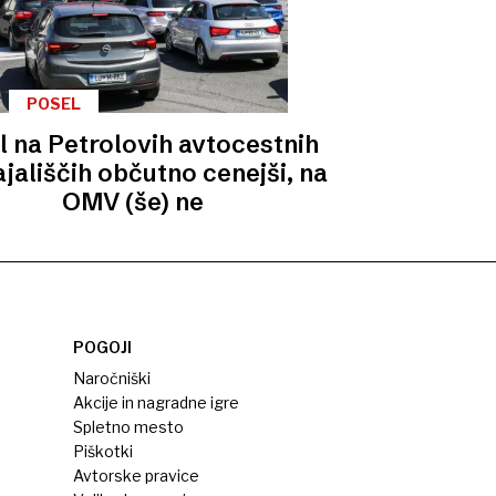
POSEL
l na Petrolovih avtocestnih
jališčih občutno cenejši, na
OMV (še) ne
POGOJI
Naročniški
Akcije in nagradne igre
Spletno mesto
Piškotki
Avtorske pravice