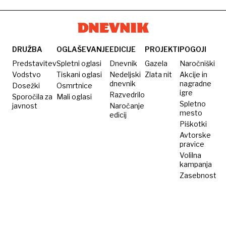
vojna
postaviti
v šolah
mejo
je treba
postaviti
mejo!
DRUŽBA
OGLAŠEVANJE
EDICIJE
PROJEKTI
POGOJI
Predstavitev
Spletni oglasi
Dnevnik
Gazela
Naročniški
Vodstvo
Tiskani oglasi
Nedeljski
Zlata nit
Akcije in
dnevnik
nagradne
Dosežki
Osmrtnice
igre
Razvedrilo
Sporočila za
Mali oglasi
Spletno
javnost
Naročanje
mesto
edicij
Piškotki
Avtorske
pravice
Volilna
kampanja
Zasebnost