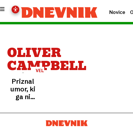
Novice
O
OLIVER
CAMPBELL
VELIKA
BRITANIJA
Priznal
umor, ki
ga ni
storil.
Po 33
letih so
razveljavili