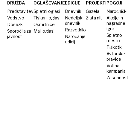
sodbo
DRUŽBA
OGLAŠEVANJE
EDICIJE
PROJEKTI
POGOJI
Predstavitev
Spletni oglasi
Dnevnik
Gazela
Naročniški
Vodstvo
Tiskani oglasi
Nedeljski
Zlata nit
Akcije in
dnevnik
nagradne
Dosežki
Osmrtnice
igre
Razvedrilo
Sporočila za
Mali oglasi
Spletno
javnost
Naročanje
mesto
edicij
Piškotki
Avtorske
pravice
Volilna
kampanja
Zasebnost