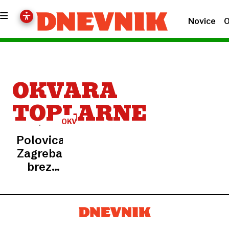
Novice
O
OKVARA
TOPLARNE
OKVARA
Polovica
Zagreba
brez
ogrevanja:
radiatorji
hladni v
številnih