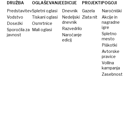
soseskah
DRUŽBA
OGLAŠEVANJE
EDICIJE
PROJEKTI
POGOJI
Predstavitev
Spletni oglasi
Dnevnik
Gazela
Naročniški
Vodstvo
Tiskani oglasi
Nedeljski
Zlata nit
Akcije in
dnevnik
nagradne
Dosežki
Osmrtnice
igre
Razvedrilo
Sporočila za
Mali oglasi
Spletno
javnost
Naročanje
mesto
edicij
Piškotki
Avtorske
pravice
Volilna
kampanja
Zasebnost