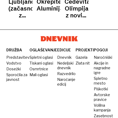
Ljubljančani
Okrepitev
Cedevita
LEDU
milijonov
prvenstva
(začasno)
Aluminija
Olimpija
evrov
z
z novim
odmevno
branilcem
okrepitvijo
DRUŽBA
OGLAŠEVANJE
EDICIJE
PROJEKTI
POGOJI
Predstavitev
Spletni oglasi
Dnevnik
Gazela
Naročniški
Vodstvo
Tiskani oglasi
Nedeljski
Zlata nit
Akcije in
dnevnik
nagradne
Dosežki
Osmrtnice
igre
Razvedrilo
Sporočila za
Mali oglasi
Spletno
javnost
Naročanje
mesto
edicij
Piškotki
Avtorske
pravice
Volilna
kampanja
Zasebnost