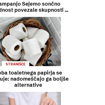
ampanjo Sejemo sončno
dnost povezale skupnosti po
vsej Sloveniji
STRANIŠČE
ba toaletnega papirja se
uje: nadomeščajo ga boljše
alternative