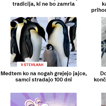
tradicija, ki ne bo zamrla
k
priho
V ŠTEVILKAH
Medtem ko na nogah grejejo jajce,
Do
samci stradajo 100 dni
konč