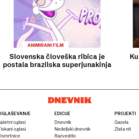
ANIMIRANI FILM
Slovenska človeška ribica je
Ku
postala brazilska superjunakinja
OGLAŠEVANJE
EDICIJE
PROJEKTI
pletni oglasi
Dnevnik
Gazela
iskani oglasi
Nedeljski dnevnik
Zlata nit
Osmrtnice
Razvedrilo