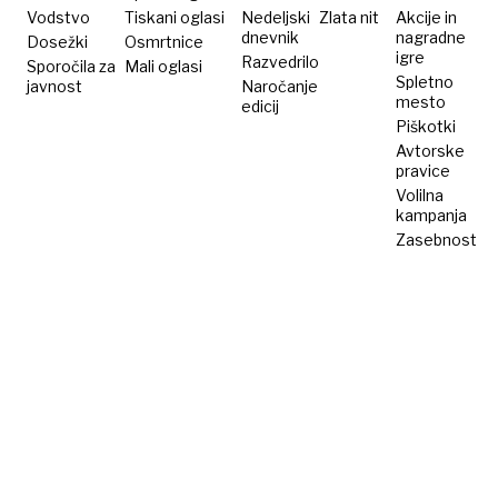
Vodstvo
Tiskani oglasi
Nedeljski
Zlata nit
Akcije in
dnevnik
nagradne
Dosežki
Osmrtnice
igre
Razvedrilo
Sporočila za
Mali oglasi
Spletno
javnost
Naročanje
mesto
edicij
Piškotki
Avtorske
pravice
Volilna
kampanja
Zasebnost