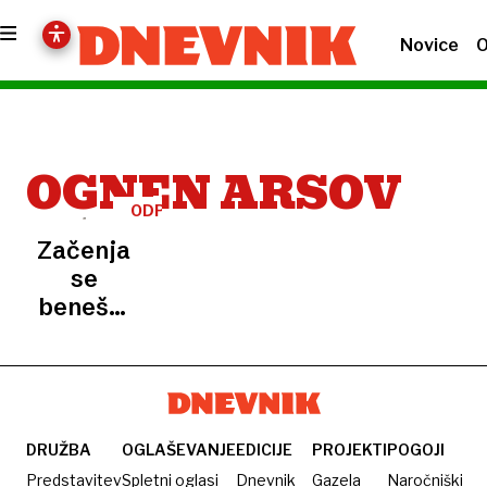
Novice
O
OGNEN ARSOV
ODPRTJE
Začenja
se
beneški
arhitekturni
bienale:
Tako je
videti
slovenski
DRUŽBA
OGLAŠEVANJE
EDICIJE
PROJEKTI
POGOJI
paviljon
Predstavitev
Spletni oglasi
Dnevnik
Gazela
Naročniški