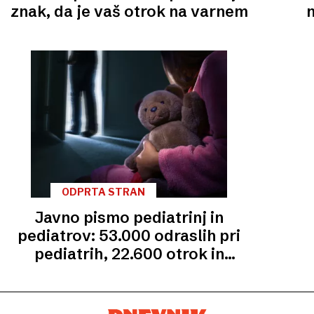
znak, da je vaš otrok na varnem
n
ODPRTA STRAN
Javno pismo pediatrinj in
pediatrov: 53.000 odraslih pri
pediatrih, 22.600 otrok in
mladostnikov brez izbranega
zdravnika