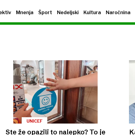
ektiv
Mnenja
Šport
Nedeljski
Kultura
Naročnina
UNICEF
Ste že opazili to nalepko? To je
K