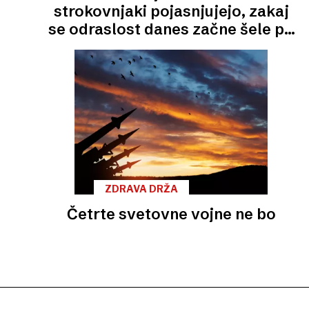
strokovnjaki pojasnjujejo, zakaj
se odraslost danes začne šele po
tridesetem
ZDRAVA DRŽA
Četrte svetovne vojne ne bo