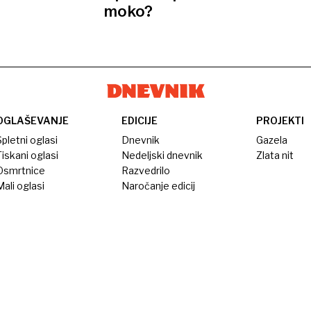
moko?
OGLAŠEVANJE
EDICIJE
PROJEKTI
pletni oglasi
Dnevnik
Gazela
iskani oglasi
Nedeljski dnevnik
Zlata nit
Osmrtnice
Razvedrilo
ali oglasi
Naročanje edicij