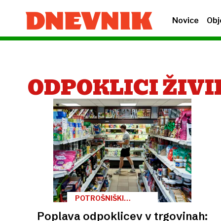
Novice
Obj
ODPOKLICI ŽIVI
POTROŠNIŠKI
KOTIČEK
Poplava odpoklicev v trgovinah: