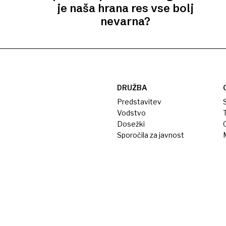
je naša hrana res vse bolj
nevarna?
DRUŽBA
Predstavitev
S
Vodstvo
T
Dosežki
Sporočila za javnost
M