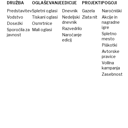
junaka
DRUŽBA
OGLAŠEVANJE
EDICIJE
PROJEKTI
POGOJI
Predstavitev
Spletni oglasi
Dnevnik
Gazela
Naročniški
Vodstvo
Tiskani oglasi
Nedeljski
Zlata nit
Akcije in
dnevnik
nagradne
Dosežki
Osmrtnice
igre
Razvedrilo
Sporočila za
Mali oglasi
Spletno
javnost
Naročanje
mesto
edicij
Piškotki
Avtorske
pravice
Volilna
kampanja
Zasebnost