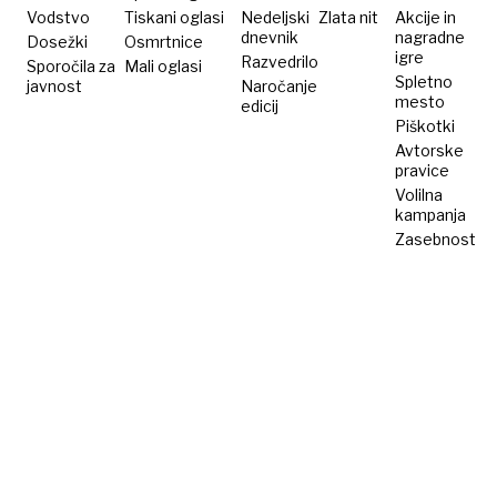
Vodstvo
Tiskani oglasi
Nedeljski
Zlata nit
Akcije in
dnevnik
nagradne
Dosežki
Osmrtnice
igre
Razvedrilo
Sporočila za
Mali oglasi
Spletno
javnost
Naročanje
mesto
edicij
Piškotki
Avtorske
pravice
Volilna
kampanja
Zasebnost