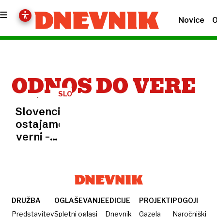
Novice
O
ODNOS DO VERE
SLOVENSKO
JAVNO
Slovenci
MNENJE
ostajamo
verni – a
ne več
na enak
način
DRUŽBA
OGLAŠEVANJE
EDICIJE
PROJEKTI
POGOJI
Predstavitev
Spletni oglasi
Dnevnik
Gazela
Naročniški