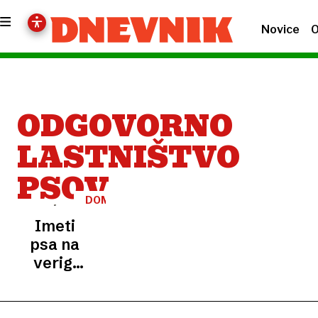
Novice
O
ODGOVORNO
LASTNIŠTVO
PSOV
DOMAČE
ŽIVALI
Imeti
psa na
verigi
od
danes