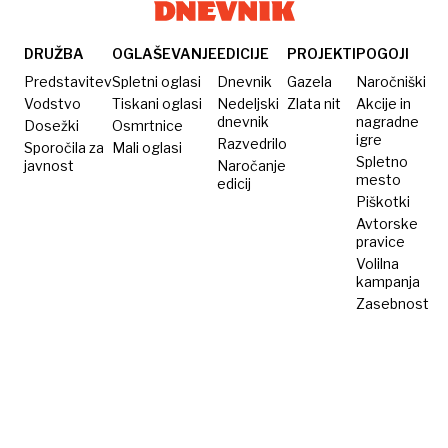
prepovedano,
kazen
visoka
DRUŽBA
OGLAŠEVANJE
EDICIJE
PROJEKTI
POGOJI
Predstavitev
Spletni oglasi
Dnevnik
Gazela
Naročniški
Vodstvo
Tiskani oglasi
Nedeljski
Zlata nit
Akcije in
dnevnik
nagradne
Dosežki
Osmrtnice
igre
Razvedrilo
Sporočila za
Mali oglasi
Spletno
javnost
Naročanje
mesto
edicij
Piškotki
Avtorske
pravice
Volilna
kampanja
Zasebnost