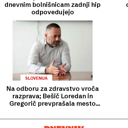
dnevnim bolnišnicam zadnji hip
odpovedujejo
SLOVENIJA
Na odboru za zdravstvo vroča
razprava; Bešič Loredan in
Gregorič prevprašala mesto
Kordiša in Levice v koaliciji