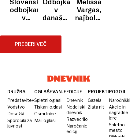
Slovenski
Odbojkarji
Melissa
ODLIČJE
Slovenci
v ligi
Slovenci
odbojkarji
v
Vargas,
uspešni
narodov
za bron
v
današnjem
najboljša
v
z
polfinalu
polfinalu
igralka
četrtem
Japonci
lige
proti
lige
poskusu
narodov
svetovni
narodov:
PREBERI VEČ
nemočni
številki
Pobegnila
proti
ena
iz
Poljakom
kubanske
kletke
DRUŽBA
OGLAŠEVANJE
EDICIJE
PROJEKTI
POGOJI
Predstavitev
Spletni oglasi
Dnevnik
Gazela
Naročniški
Vodstvo
Tiskani oglasi
Nedeljski
Zlata nit
Akcije in
dnevnik
nagradne
Dosežki
Osmrtnice
igre
Razvedrilo
Sporočila za
Mali oglasi
Spletno
javnost
Naročanje
mesto
edicij
Piškotki