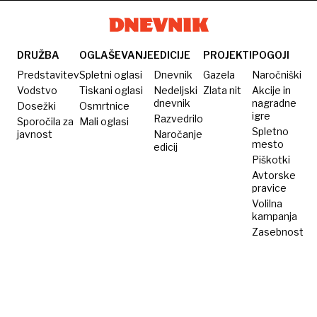
ostaja
mejnike
– ob
pri
taktih
popolnem
ostre
DRUŽBA
OGLAŠEVANJE
EDICIJE
PROJEKTI
POGOJI
izkupičku
opozicije
Predstavitev
Spletni oglasi
Dnevnik
Gazela
Naročniški
Vodstvo
Tiskani oglasi
Nedeljski
Zlata nit
Akcije in
dnevnik
nagradne
Dosežki
Osmrtnice
igre
Razvedrilo
Sporočila za
Mali oglasi
Spletno
javnost
Naročanje
mesto
edicij
Piškotki
Avtorske
pravice
Volilna
kampanja
Zasebnost