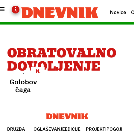
Novice
O
OBRATOVALNO
DOVOLJENJE
N.
N.
Golobova
čaga
DRUŽBA
OGLAŠEVANJE
EDICIJE
PROJEKTI
POGOJI