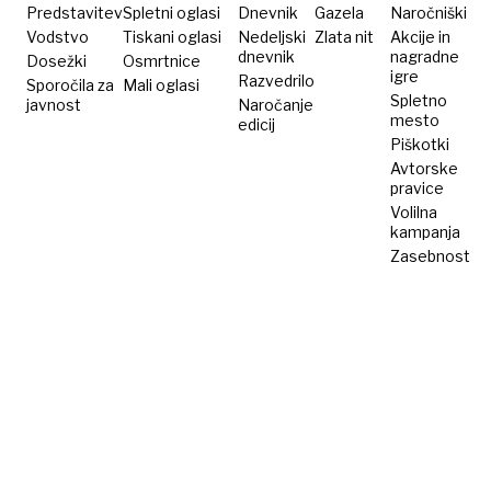
Predstavitev
Spletni oglasi
Dnevnik
Gazela
Naročniški
Vodstvo
Tiskani oglasi
Nedeljski
Zlata nit
Akcije in
dnevnik
nagradne
Dosežki
Osmrtnice
igre
Razvedrilo
Sporočila za
Mali oglasi
Spletno
javnost
Naročanje
mesto
edicij
Piškotki
Avtorske
pravice
Volilna
kampanja
Zasebnost