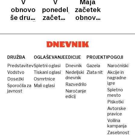
V
V
Maja
odprla
petek
obnovo
ponedeljek
začetek
vrata
še drugi
začetek
obnove
turizmu
del CKŽ
trimesečne
odseka
v
zapore
ceste
Krškem
ceste v
Kočevje–
kobariškem
Ljubljana
klancu
DRUŽBA
OGLAŠEVANJE
EDICIJE
PROJEKTI
POGOJI
Predstavitev
Spletni oglasi
Dnevnik
Gazela
Naročniški
Vodstvo
Tiskani oglasi
Nedeljski
Zlata nit
Akcije in
dnevnik
nagradne
Dosežki
Osmrtnice
igre
Razvedrilo
Sporočila za
Mali oglasi
Spletno
javnost
Naročanje
mesto
edicij
Piškotki
Avtorske
pravice
Volilna
kampanja
Zasebnost