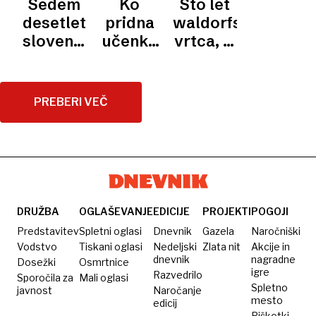
Sedem
Ko
Sto let
zgodovino
se še
podobo:
desetletij
pridna
waldorfskega
spomnite
»Dobrodošli,
slovenskega
učenka
vrtca, ki
kultnega
a bodite
filma
postane
otroštva
Wartburga
pridni!«
pod
prestopnica:
noče
okriljem
kulturni
prehiteti
PREBERI VEČ
Viba
in
filma
finančni
fenomen
rokenrol
dobe
DRUŽBA
OGLAŠEVANJE
EDICIJE
PROJEKTI
POGOJI
Predstavitev
Spletni oglasi
Dnevnik
Gazela
Naročniški
Vodstvo
Tiskani oglasi
Nedeljski
Zlata nit
Akcije in
dnevnik
nagradne
Dosežki
Osmrtnice
igre
Razvedrilo
Sporočila za
Mali oglasi
Spletno
javnost
Naročanje
mesto
edicij
Piškotki