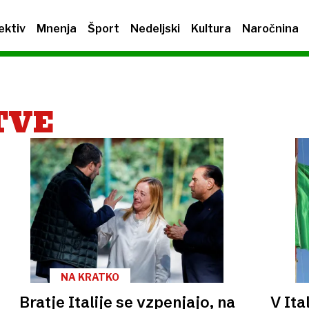
ektiv
Mnenja
Šport
Nedeljski
Kultura
Naročnina
TVE
NA KRATKO
Bratje Italije se vzpenjajo, na
V Ita