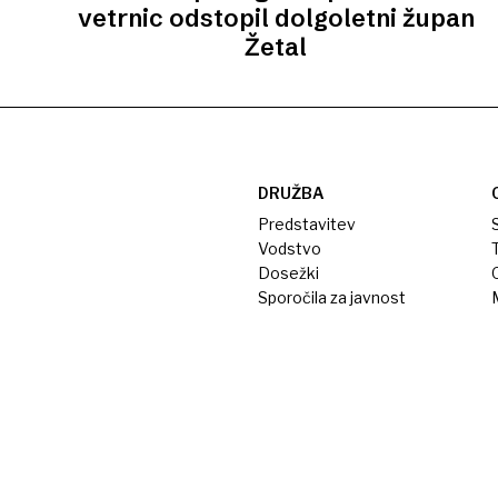
vetrnic odstopil dolgoletni župan
Žetal
DRUŽBA
Predstavitev
S
Vodstvo
T
Dosežki
Sporočila za javnost
M