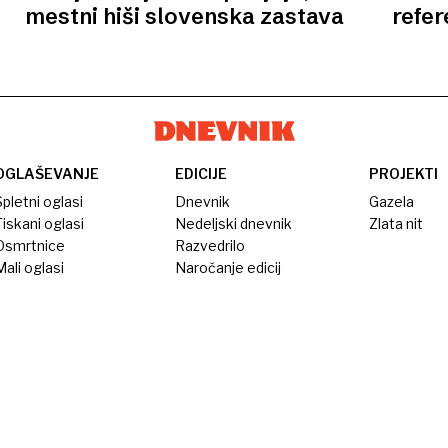
mestni hiši slovenska zastava
refe
OGLAŠEVANJE
EDICIJE
PROJEKTI
pletni oglasi
Dnevnik
Gazela
iskani oglasi
Nedeljski dnevnik
Zlata nit
Osmrtnice
Razvedrilo
ali oglasi
Naročanje edicij