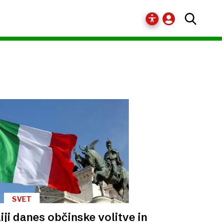
SVET
liji danes občinske volitve in