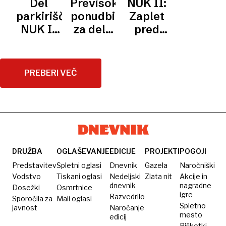
Del
Previsoki
NUK II:
mnenje
parkirišča
ponudbi
Zaplet
Unesca
NUK II
za dela
pred
bo
ob
izvedbo
zaprt
arheoloških
arheoloških
zaradi
raziskavah
raziskav
PREBERI VEČ
raziskav
DRUŽBA
OGLAŠEVANJE
EDICIJE
PROJEKTI
POGOJI
Predstavitev
Spletni oglasi
Dnevnik
Gazela
Naročniški
Vodstvo
Tiskani oglasi
Nedeljski
Zlata nit
Akcije in
dnevnik
nagradne
Dosežki
Osmrtnice
igre
Razvedrilo
Sporočila za
Mali oglasi
Spletno
javnost
Naročanje
mesto
edicij
Piškotki