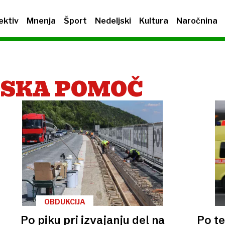
ektiv
Mnenja
Šport
Nedeljski
Kultura
Naročnina
NSKA POMOČ
OBDUKCIJA
Po piku pri izvajanju del na
Po te