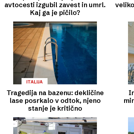
avtocesti izgubil zavest in umrl.
veliko
Kaj ga je pičilo?
ITALIJA
Tragedija na bazenu: dekličine
I
lase posrkalo v odtok, njeno
min
stanje je kritično