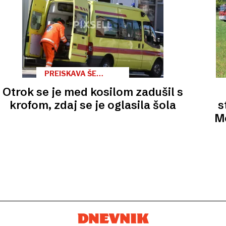
PREISKAVA ŠE
POTEKA
Otrok se je med kosilom zadušil s
krofom, zdaj se je oglasila šola
s
Me