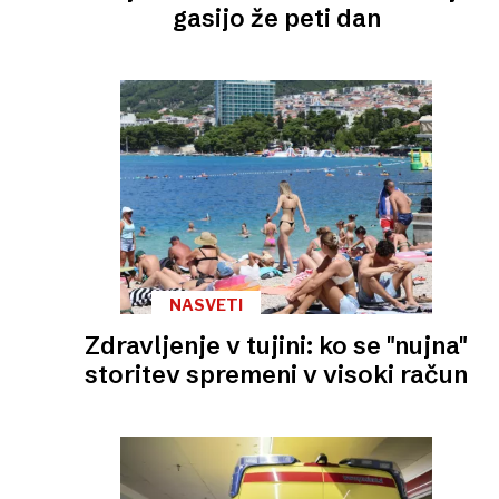
gasijo že peti dan
NASVETI
Zdravljenje v tujini: ko se "nujna"
storitev spremeni v visoki račun