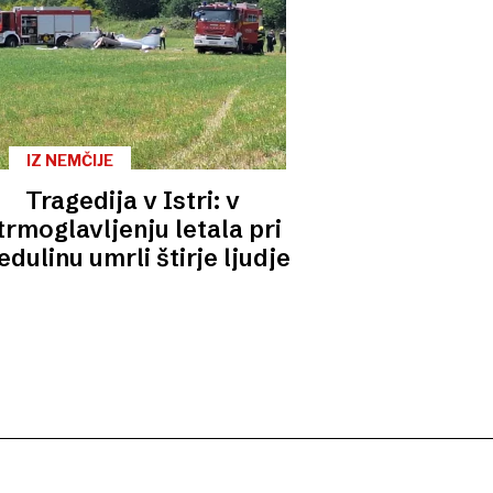
IZ NEMČIJE
Tragedija v Istri: v
trmoglavljenju letala pri
dulinu umrli štirje ljudje