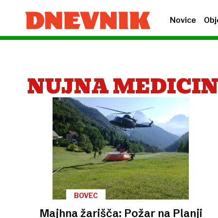
Novice
Obj
NUJNA MEDICI
BOVEC
Majhna žarišča: Požar na Planji