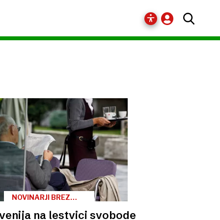
NOVINARJI BREZ
MEJA
venija na lestvici svobode