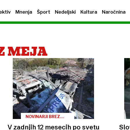
ektiv
Mnenja
Šport
Nedeljski
Kultura
Naročnina
Z MEJA
NOVINARJI BREZ
MEJA
V zadnjih 12 mesecih po svetu
Slo