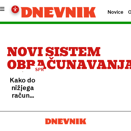
Novice
O
NOVI SISTEM
OBRAČUNAVANJ
SPREMEMBE
Kako do
nižjega
računa
v domu
za
starejše,
kaj