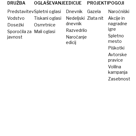
morate
DRUŽBA
OGLAŠEVANJE
EDICIJE
PROJEKTI
POGOJI
storiti?
Predstavitev
Spletni oglasi
Dnevnik
Gazela
Naročniški
Vodstvo
Tiskani oglasi
Nedeljski
Zlata nit
Akcije in
dnevnik
nagradne
Dosežki
Osmrtnice
igre
Razvedrilo
Sporočila za
Mali oglasi
Spletno
javnost
Naročanje
mesto
edicij
Piškotki
Avtorske
pravice
Volilna
kampanja
Zasebnost