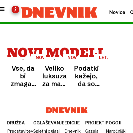
Novice
O
NOVI MODELI
NOVI
NOVOST
LETALSTVO
MODELI
Vse, da
Veliko
Podatki
bi
luksuza
kažejo,
zmagal:
za manj
da so
chatGPT
kot 45
turbulence
izvedel
tisočakov?
vse
prvi
Na
močnejše:
avtonomni
slovenskih
kaj se v
hekerski
cestah
resnici
DRUŽBA
OGLAŠEVANJE
EDICIJE
PROJEKTI
POGOJI
napad
nov
dogaja
Predstavitev
Spletni oglasi
Dnevnik
Gazela
Naročniški