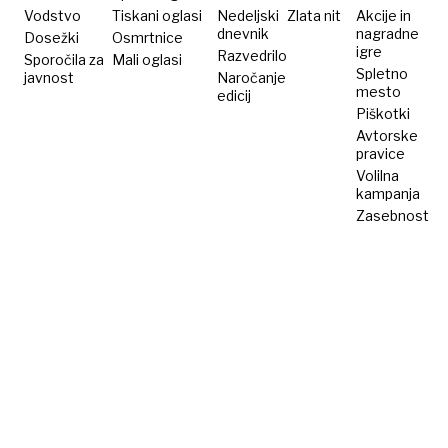
kitajski
na
Vodstvo
Tiskani oglasi
Nedeljski
Zlata nit
Akcije in
dnevnik
nagradne
Dosežki
Osmrtnice
adut
nebu?
igre
Razvedrilo
Sporočila za
Mali oglasi
Spletno
javnost
Naročanje
mesto
edicij
Piškotki
Avtorske
pravice
Volilna
kampanja
Zasebnost