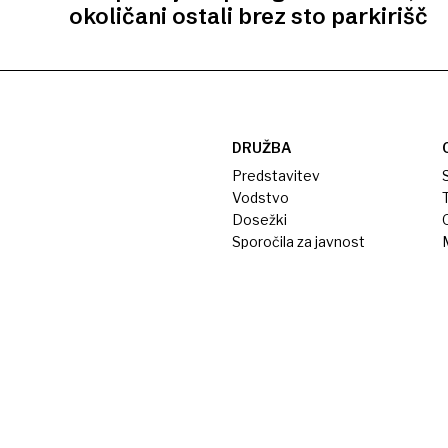
okoličani ostali brez sto parkirišč
DRUŽBA
Predstavitev
S
Vodstvo
T
Dosežki
Sporočila za javnost
M