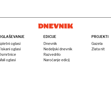
OGLAŠEVANJE
EDICIJE
PROJEKTI
pletni oglasi
Dnevnik
Gazela
iskani oglasi
Nedeljski dnevnik
Zlata nit
Osmrtnice
Razvedrilo
ali oglasi
Naročanje edicij