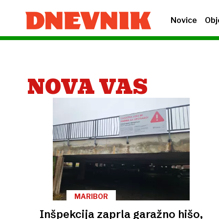
Novice
Obj
NOVA VAS
MARIBOR
Inšpekcija zaprla garažno hišo,