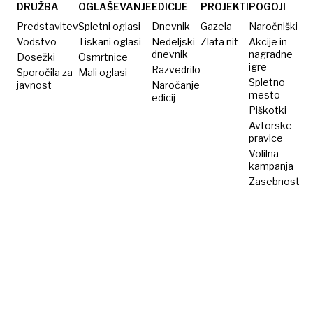
vprašanja
DRUŽBA
OGLAŠEVANJE
EDICIJE
PROJEKTI
POGOJI
Predstavitev
Spletni oglasi
Dnevnik
Gazela
Naročniški
Vodstvo
Tiskani oglasi
Nedeljski
Zlata nit
Akcije in
dnevnik
nagradne
Dosežki
Osmrtnice
igre
Razvedrilo
Sporočila za
Mali oglasi
Spletno
javnost
Naročanje
mesto
edicij
Piškotki
Avtorske
pravice
Volilna
kampanja
Zasebnost