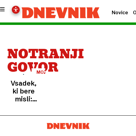
Novice
O
NOTRANJI
GOVOR
MOŽGANI
Vsadek,
ki bere
misli:
Medicinski
čudež in
nova
etična