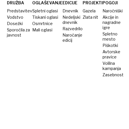
petih
DRUŽBA
OGLAŠEVANJE
EDICIJE
PROJEKTI
POGOJI
letih
Predstavitev
Spletni oglasi
Dnevnik
Gazela
Naročniški
Vodstvo
Tiskani oglasi
Nedeljski
Zlata nit
Akcije in
dnevnik
nagradne
Dosežki
Osmrtnice
igre
Razvedrilo
Sporočila za
Mali oglasi
Spletno
javnost
Naročanje
mesto
edicij
Piškotki
Avtorske
pravice
Volilna
kampanja
Zasebnost