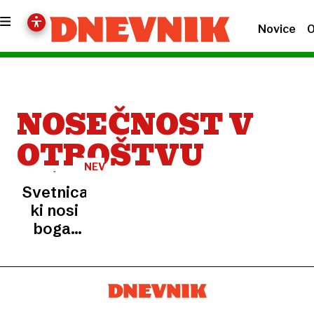
Novice
O
NOSEČNOST V
OTROŠTVU
NEVERJETNA
ZGODBA
Svetnica,
ki nosi
boga:
deklica
rodila
pri
komaj