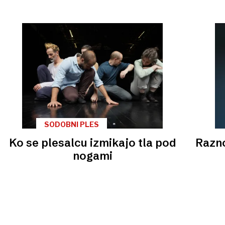
SODOBNI PLES
Ko se plesalcu izmikajo tla pod
Razno
nogami