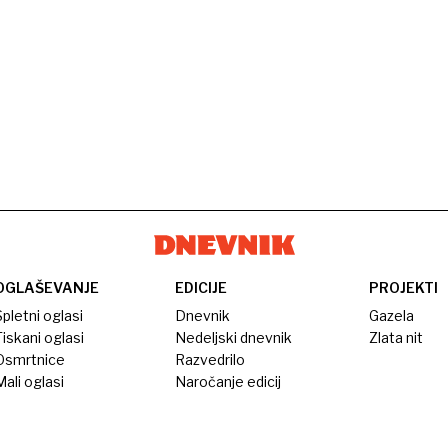
OGLAŠEVANJE
EDICIJE
PROJEKTI
pletni oglasi
Dnevnik
Gazela
iskani oglasi
Nedeljski dnevnik
Zlata nit
Osmrtnice
Razvedrilo
ali oglasi
Naročanje edicij