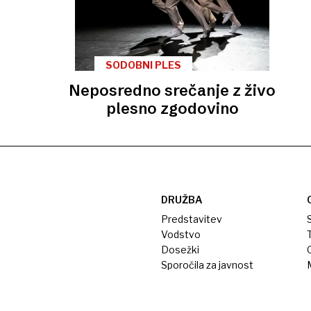
SODOBNI PLES
Neposredno srečanje z živo
plesno zgodovino
DRUŽBA
Predstavitev
S
Vodstvo
T
Dosežki
Sporočila za javnost
M