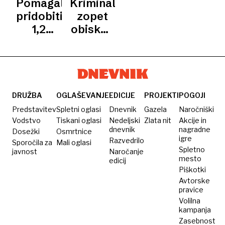
Pomagali
Kriminalisti
DEJSTEV
HITRI
praznini
NLZOH
TESTI
pridobiti
zopet
1,2
obiskali
milijona
nacionalni
evrov
laboratorij
protipravne
premoženjske
koristi
DRUŽBA
OGLAŠEVANJE
EDICIJE
PROJEKTI
POGOJI
Predstavitev
Spletni oglasi
Dnevnik
Gazela
Naročniški
Vodstvo
Tiskani oglasi
Nedeljski
Zlata nit
Akcije in
dnevnik
nagradne
Dosežki
Osmrtnice
igre
Razvedrilo
Sporočila za
Mali oglasi
Spletno
javnost
Naročanje
mesto
edicij
Piškotki
Avtorske
pravice
Volilna
kampanja
Zasebnost