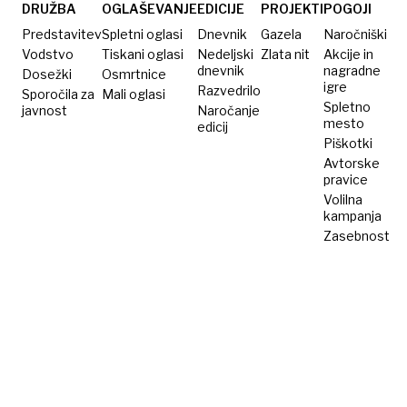
volitev
sovraštva
DRUŽBA
OGLAŠEVANJE
EDICIJE
PROJEKTI
POGOJI
Predstavitev
Spletni oglasi
Dnevnik
Gazela
Naročniški
Vodstvo
Tiskani oglasi
Nedeljski
Zlata nit
Akcije in
dnevnik
nagradne
Dosežki
Osmrtnice
igre
Razvedrilo
Sporočila za
Mali oglasi
Spletno
javnost
Naročanje
mesto
edicij
Piškotki
Avtorske
pravice
Volilna
kampanja
Zasebnost