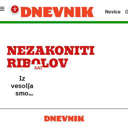
Novice
O
NEZAKONITI
RIBOLOV
SATELIT
Iz
vesolja
smo
dobili
fotografijo,
ki bi
morala