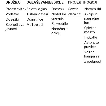
vse
DRUŽBA
OGLAŠEVANJE
EDICIJE
PROJEKTI
POGOJI
skrbeti
Predstavitev
Spletni oglasi
Dnevnik
Gazela
Naročniški
Vodstvo
Tiskani oglasi
Nedeljski
Zlata nit
Akcije in
dnevnik
nagradne
Dosežki
Osmrtnice
igre
Razvedrilo
Sporočila za
Mali oglasi
Spletno
javnost
Naročanje
mesto
edicij
Piškotki
Avtorske
pravice
Volilna
kampanja
Zasebnost