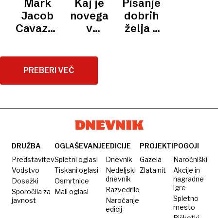
Mark
Kaj je
Pisanje
obdobje
do
Varnost
niso
Jacob
novega
dobrih
neostilov,
prekarstva
v
dovoljene
Cavazza
v
želja z
v
obdobju
sanje in
- Vazz,
mestu?
roko je
zadnjih
represije
nov dan
generacija
lahko
letih
Z: Jutri
tudi
vintage
PREBERI VEČ
je lahko
oblika
kose
konec
upora
sveta
DRUŽBA
OGLAŠEVANJE
EDICIJE
PROJEKTI
POGOJI
Predstavitev
Spletni oglasi
Dnevnik
Gazela
Naročniški
Vodstvo
Tiskani oglasi
Nedeljski
Zlata nit
Akcije in
dnevnik
nagradne
Dosežki
Osmrtnice
igre
Razvedrilo
Sporočila za
Mali oglasi
Spletno
javnost
Naročanje
mesto
edicij
Piškotki