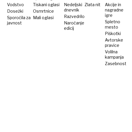
Vodstvo
Tiskani oglasi
Nedeljski
Zlata nit
Akcije in
dnevnik
nagradne
Dosežki
Osmrtnice
igre
Razvedrilo
Sporočila za
Mali oglasi
Spletno
javnost
Naročanje
mesto
edicij
Piškotki
Avtorske
pravice
Volilna
kampanja
Zasebnost