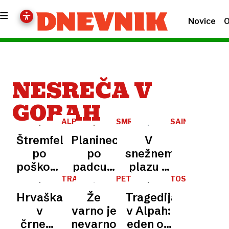
Novice
O
NESREČA V
GORAH
ALPINIST
SMRT
SAINT-
V
VERAN
Štremfelj
Planinec
V
GORAH
po
po
snežnem
poškodbi
padcu z
plazu v
dobro
grebena
Franciji
TRAGEDIJA
PETER
TOSC
V
LOVŠIN
okreva,
drsel
umrla
Hrvaška
Že
Tragedija
GORAH
ni več
sto
dva
v
varno je
v Alpah:
na
metrov
človeka
črnem:
nevarno
eden od