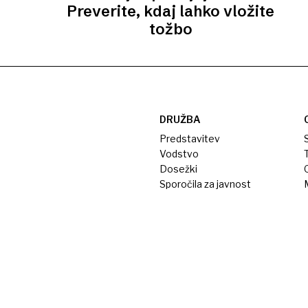
Preverite, kdaj lahko vložite
tožbo
DRUŽBA
Predstavitev
S
Vodstvo
T
Dosežki
Sporočila za javnost
M