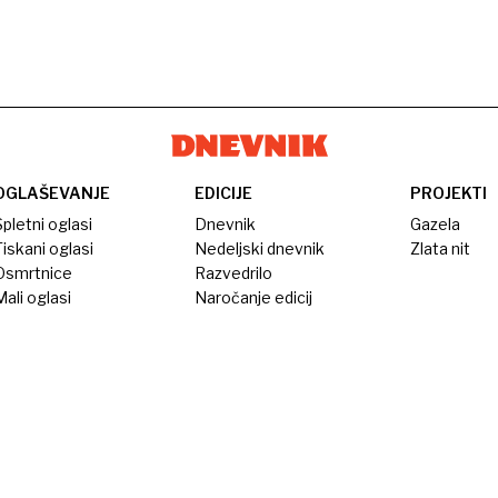
OGLAŠEVANJE
EDICIJE
PROJEKTI
pletni oglasi
Dnevnik
Gazela
iskani oglasi
Nedeljski dnevnik
Zlata nit
Osmrtnice
Razvedrilo
ali oglasi
Naročanje edicij