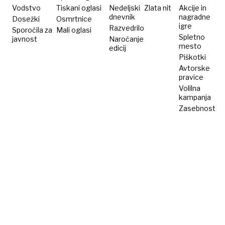
vojašnico
Vodstvo
Tiskani oglasi
Nedeljski
Zlata nit
Akcije in
dnevnik
nagradne
Dosežki
Osmrtnice
karabinjerjev
igre
Razvedrilo
Sporočila za
Mali oglasi
Spletno
javnost
Naročanje
mesto
edicij
Piškotki
Avtorske
pravice
Volilna
kampanja
Zasebnost