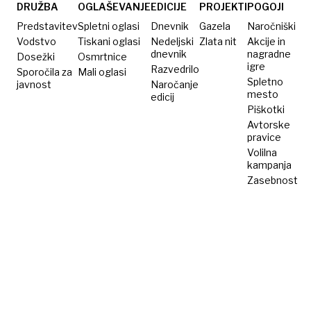
v
DRUŽBA
OGLAŠEVANJE
EDICIJE
PROJEKTI
POGOJI
zapečateni
Predstavitev
Spletni oglasi
Dnevnik
Gazela
Naročniški
steklenici
Vodstvo
Tiskani oglasi
Nedeljski
Zlata nit
Akcije in
dnevnik
nagradne
Dosežki
Osmrtnice
igre
Razvedrilo
Sporočila za
Mali oglasi
Spletno
javnost
Naročanje
mesto
edicij
Piškotki
Avtorske
pravice
Volilna
kampanja
Zasebnost