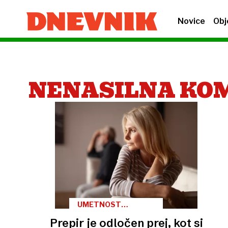
Novice
Obj
NENASILNA KO
UMETNOST
PREPIRA, 4. DEL
Prepir je odločen prej, kot si