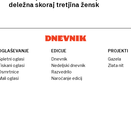
deležna skoraj tretjina žensk
OGLAŠEVANJE
EDICIJE
PROJEKTI
pletni oglasi
Dnevnik
Gazela
iskani oglasi
Nedeljski dnevnik
Zlata nit
Osmrtnice
Razvedrilo
ali oglasi
Naročanje edicij