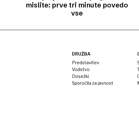
mislite: prve tri minute povedo
vse
DRUŽBA
Predstavitev
S
Vodstvo
T
Dosežki
Sporočila za javnost
M