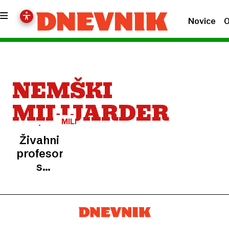
Novice
O
NEMŠKI
MILIJARDER
MILIJARDERJI
Živahni
profesor
s
superjahto
pred
Dubrovnikom
obogatel