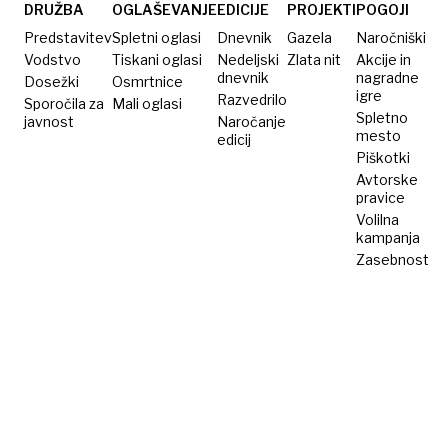
s
DRUŽBA
OGLAŠEVANJE
EDICIJE
PROJEKTI
POGOJI
protezami
Predstavitev
Spletni oglasi
Dnevnik
Gazela
Naročniški
Vodstvo
Tiskani oglasi
Nedeljski
Zlata nit
Akcije in
dnevnik
nagradne
Dosežki
Osmrtnice
igre
Razvedrilo
Sporočila za
Mali oglasi
Spletno
javnost
Naročanje
mesto
edicij
Piškotki
Avtorske
pravice
Volilna
kampanja
Zasebnost