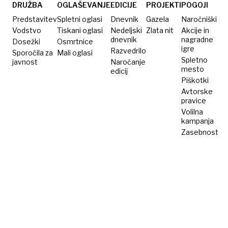
prehodov
največ
meje
DRUŽBA
OGLAŠEVANJE
EDICIJE
PROJEKTI
POGOJI
meje
je
Predstavitev
Spletni oglasi
Dnevnik
Gazela
Naročniški
kot lani
Afganistancev
Vodstvo
Tiskani oglasi
Nedeljski
Zlata nit
Akcije in
dnevnik
nagradne
Dosežki
Osmrtnice
igre
Razvedrilo
Sporočila za
Mali oglasi
Spletno
javnost
Naročanje
mesto
edicij
Piškotki
Avtorske
pravice
Volilna
kampanja
Zasebnost