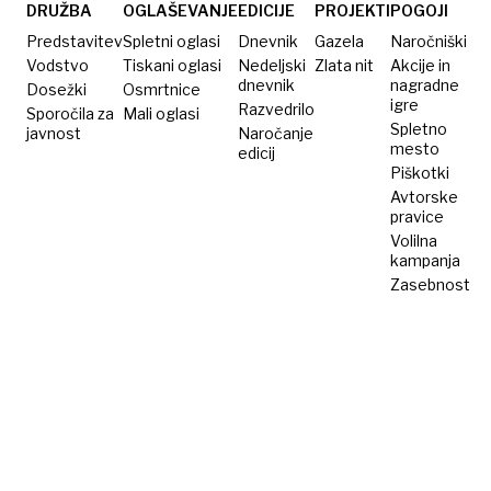
morali
DRUŽBA
OGLAŠEVANJE
EDICIJE
PROJEKTI
POGOJI
jesti
Predstavitev
Spletni oglasi
Dnevnik
Gazela
Naročniški
Vodstvo
Tiskani oglasi
Nedeljski
Zlata nit
Akcije in
dnevnik
nagradne
Dosežki
Osmrtnice
igre
Razvedrilo
Sporočila za
Mali oglasi
Spletno
javnost
Naročanje
mesto
edicij
Piškotki
Avtorske
pravice
Volilna
kampanja
Zasebnost