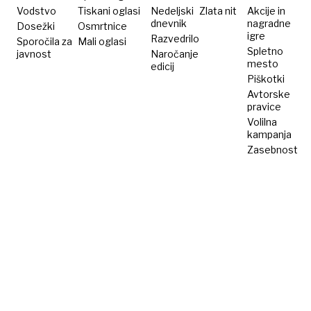
Vodstvo
Tiskani oglasi
Nedeljski
Zlata nit
Akcije in
dnevnik
nagradne
Dosežki
Osmrtnice
igre
Razvedrilo
Sporočila za
Mali oglasi
Spletno
javnost
Naročanje
mesto
edicij
Piškotki
Avtorske
pravice
Volilna
kampanja
Zasebnost