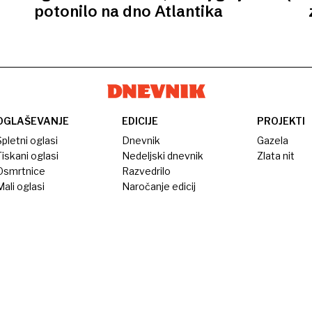
potonilo na dno Atlantika
OGLAŠEVANJE
EDICIJE
PROJEKTI
pletni oglasi
Dnevnik
Gazela
iskani oglasi
Nedeljski dnevnik
Zlata nit
Osmrtnice
Razvedrilo
ali oglasi
Naročanje edicij