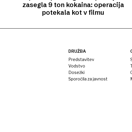
zasegla 9 ton kokaina: operacija
potekala kot v filmu
DRUŽBA
Predstavitev
S
Vodstvo
T
Dosežki
Sporočila za javnost
M