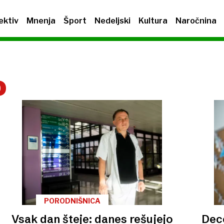
ektiv
Mnenja
Šport
Nedeljski
Kultura
Naročnina
D
PORODNIŠNICA
Vsak dan šteje: danes rešujejo
Dec