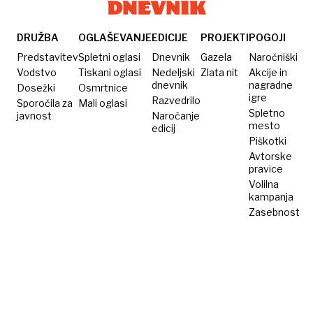
časa
morate
vsak
DRUŽBA
OGLAŠEVANJE
EDICIJE
PROJEKTI
POGOJI
teden
Predstavitev
Spletni oglasi
Dnevnik
Gazela
Naročniški
preživeti
Vodstvo
Tiskani oglasi
Nedeljski
Zlata nit
Akcije in
dnevnik
nagradne
Dosežki
v gozdu
Osmrtnice
igre
Razvedrilo
Sporočila za
Mali oglasi
Spletno
javnost
Naročanje
mesto
edicij
Piškotki
Avtorske
pravice
Volilna
kampanja
Zasebnost