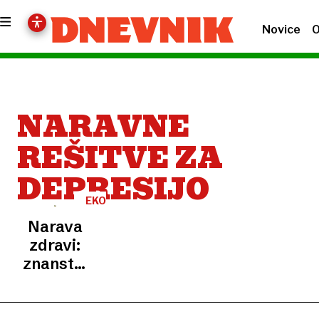
Novice
O
NARAVNE
REŠITVE ZA
DEPRESIJO
EKOLOŠKA
TERAPIJA
Narava
zdravi:
znanstveno
dokazano,
koliko