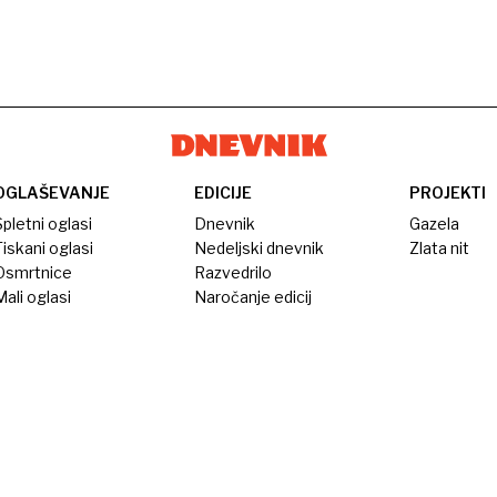
OGLAŠEVANJE
EDICIJE
PROJEKTI
pletni oglasi
Dnevnik
Gazela
iskani oglasi
Nedeljski dnevnik
Zlata nit
Osmrtnice
Razvedrilo
ali oglasi
Naročanje edicij