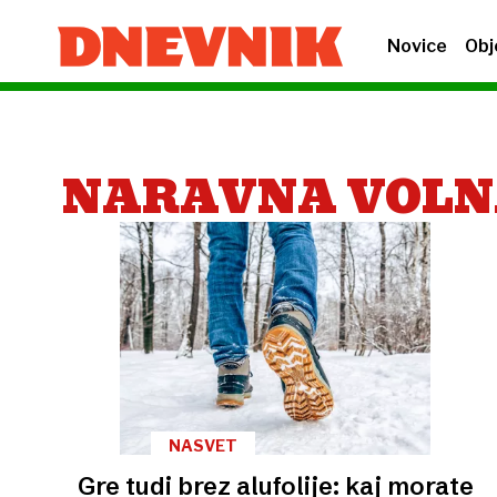
Novice
Obj
NARAVNA VOL
NASVET
Gre tudi brez alufolije: kaj morate