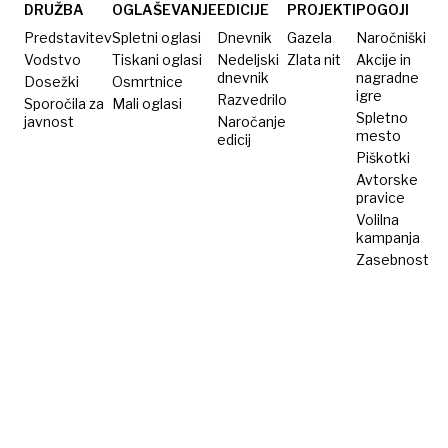
DRUŽBA
OGLAŠEVANJE
EDICIJE
PROJEKTI
POGOJI
Predstavitev
Spletni oglasi
Dnevnik
Gazela
Naročniški
Vodstvo
Tiskani oglasi
Nedeljski
Zlata nit
Akcije in
dnevnik
nagradne
Dosežki
Osmrtnice
igre
Razvedrilo
Sporočila za
Mali oglasi
Spletno
javnost
Naročanje
mesto
edicij
Piškotki
Avtorske
pravice
Volilna
kampanja
Zasebnost